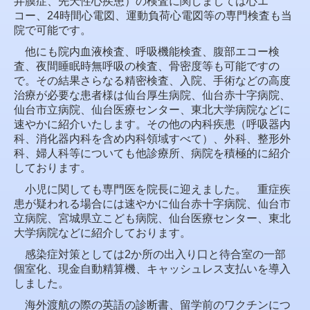
弁膜症、先天性心疾患）の検査に関しましては心エ
コー、24時間心電図、運動負荷心電図等の専門検査も当
院で可能です。
他にも院内血液検査、呼吸機能検査、腹部エコー検
査、夜間睡眠時無呼吸の検査、骨密度等も可能ですの
で。その結果さらなる精密検査、入院、手術などの高度
治療が必要な患者様は仙台厚生病院、仙台赤十字病院、
仙台市立病院、仙台医療センター、東北大学病院などに
速やかに紹介いたします。その他の内科疾患（呼吸器内
科、消化器内科を含め内科領域すべて）、外科、整形外
科、婦人科等についても他診療所、病院を積極的に紹介
しております。
小児に関しても専門医を院長に迎えました。 重症疾
患が疑われる場合には速やかに仙台赤十字病院、仙台市
立病院、宮城県立こども病院、仙台医療センター、東北
大学病院などに紹介しております。
感染症対策としては2か所の出入り口と待合室の一部
個室化、現金自動精算機、キャッシュレス支払いを導入
しました。
海外渡航の際の英語の診断書、留学前のワクチンにつ